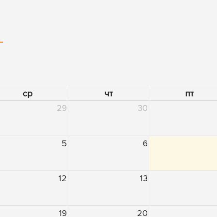
ср
чт
пт
29
30
5
6
12
13
19
20