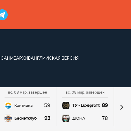
ИСАНИЕ
АРХИВ
АНГЛИЙСКАЯ ВЕРСИЯ
вс, 08 мар. завершен
вс, 08 мар. завершен
59
89
Кантиана
ТУ - Luxeprofit
93
78
Баскетклуб
ДЮНА