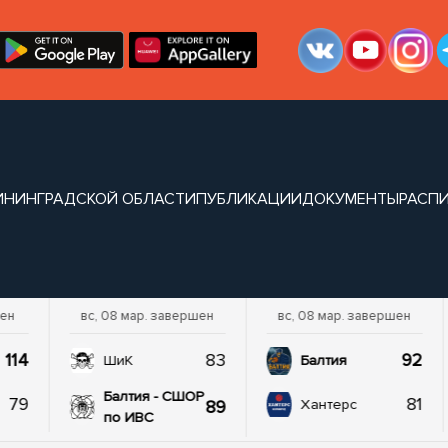
ИНИНГРАДСКОЙ ОБЛАСТИ
ПУБЛИКАЦИИ
ДОКУМЕНТЫ
РАСП
шен
вс, 08 мар. завершен
вс, 08 мар. завершен
114
83
92
ШиК
Балтия
Балтия - СШОР
79
81
89
Хантерс
по ИВС